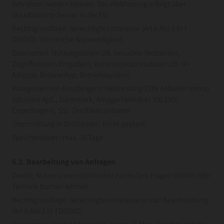
betrieben werden können. Das Webhosting erfolgt über
cloudbasierte Server in der EU.
Rechtsgrundlage: berechtigtes Interesse (Art 6 Abs 1 lit f
DSGVO), technische Notwendigkeit
Datenarten: Nutzungsdaten (zB. besuchte Webseiten,
Zugriffszeiten, Eingaben), Kommunikationsdaten (zB. IP-
Adresse, Browsertyp, Betriebssystem)
Kategorien von Empfängern: Webhosting-CDN Anbieter (mono
solutions ApS., Dänemark, Amagerfælledvej 106 2300
Copenhagen), SSL-Zertifikatsanbieter
Übermittlung in Drittländer: Nicht geplant.
Speicherdauer: max. 30 Tage
6.2. Bearbeitung von Anfragen
Zweck: Nutzer:innen sollen über Formulare Fragen stellen oder
Termine buchen können.
Rechtsgrundlage: berechtigtes Interesse an der Beantwortung
(Art 6 Abs 1 lit f DSGVO)
Datenarten: Kontaktdaten (zB. Name, E-Mail, Telefon), Inhalte