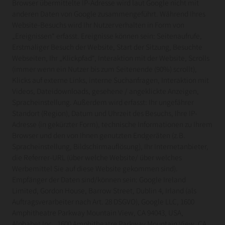
Browser übermittelte IP-Adresse wird laut Google nicht mit
anderen Daten von Google zusammengeführt. Während Ihres
Website-Besuchs wird Ihr Nutzerverhalten in Form von
„Ereignissen“ erfasst. Ereignisse können sein: Seitenaufrufe,
Erstmaliger Besuch der Website, Start der Sitzung, Besuchte
Webseiten, Ihr „Klickpfad“, Interaktion mit der Website, Scrolls
(immer wenn ein Nutzer bis zum Seitenende (90%) scrollt),
Klicks auf externe Links, interne Suchanfragen, Interaktion mit
Videos, Dateidownloads, gesehene / angeklickte Anzeigen,
Spracheinstellung. Außerdem wird erfasst: Ihr ungefährer
Standort (Region), Datum und Uhrzeit des Besuchs, Ihre IP-
Adresse (in gekürzter Form), technische Informationen zu Ihrem
Browser und den von Ihnen genutzten Endgeräten (z.B.
Spracheinstellung, Bildschirmauflösung), Ihr Internetanbieter,
die Referrer-URL (über welche Website/ über welches
Werbemittel Sie auf diese Website gekommen sind).
Empfänger der Daten sind/können sein: Google Ireland
Limited, Gordon House, Barrow Street, Dublin 4, Irland (als
Auftragsverarbeiter nach Art. 28 DSGVO), Google LLC, 1600
Amphitheatre Parkway Mountain View, CA 94043, USA,
Alphabet Inc., 1600 Amphitheatre Parkway Mountain View, CA