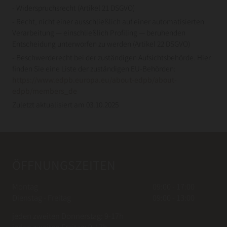
- Widerspruchsrecht (Artikel 21 DSGVO)
- Recht, nicht einer ausschließlich auf einer automatisierten
Verarbeitung — einschließlich Profiling — beruhenden
Entscheidung unterworfen zu werden (Artikel 22 DSGVO)
- Beschwerderecht bei der zuständigen Aufsichtsbehörde. Hier
finden Sie eine Liste der zuständigen EU-Behörden:
https://www.edpb.europa.eu/about-edpb/about-
edpb/members_de
Zuletzt aktualisiert am 03.10.2025
ÖFFNUNGSZEITEN
Montag
09:00 - 17:00
Dienstag - Freitag
09:00 - 13:00
jeden zweiten Donnerstag: 9-17h
jeden zweiten Freitag: 9-17h