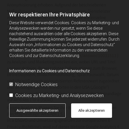
Anonymisierung erhoben. Aufgrund der beschriebenen
Maßnahmen ist es weder uns noch unserem Dienstleister
Wir respektieren Ihre Privatsphäre
möglich individualisierende Rückschlüsse auf einzelne
Diese Website verwendet Cookies. Cookies zu Marketing- und
Websitebesucher zu ziehen. Nach Ihrer Zustimmung zum
Analysezwecken werden nur gesetzt, wenn Sie diese
Setzen von Cookies, setzen wir die Google Dienste
nachstehend auswählen oder alle Cookies akzeptieren. Diese
(insbesondere Google Analytics, Google Tag Manager, Google
freiwillige Zustimmung können Sie jederzeit widerrufen. Durch
Ads) im von Google angebotenen Consent Mode in der Basic
Auswahl von „Informationen zu Cookies und Datenschutz“
Variante (nähere Informationen:
erhalten Sie detaillierte Information zu den verwendeten
https://support.google.com/google-ads/answer/10031513
)
Cookies und zur Datenschutzerklärung.
zu Analyse- und Marketingzwecken ein, wobei URL und Titel
unserer Website, Browserdaten [Informationen zum Browser,
Informationen zu Cookies und Datenschutz
Betriebssystem, Bildschirmauflösung, Sprachauswahl, Datum
und Uhrzeit]) einem anonymisierten Referenzwert zugeordnet
Notwendige Cookies
und an Google LLC mit Standorten in den USA („Google“)
übertragen werden. Wir berufen uns dabei als Rechtsgrundlage
Cookies zu Marketing- und Analysezwecken
auf Art 6 Abs 1 lit a DSGVO.
Google Analytics 4Soweit Sie Ihre Einwilligung erklärt haben
Ausgewählte akzeptieren
Alle akzeptieren
(Rechtsgrundlage: Art 6 Abs 1 S 1
lit.a DSGVO und Umsetzungsgesetzen zur europäischen E-
Privacy-Richtlinie), wird auf dieser Website Google Analytics 4