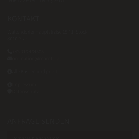
KONTAKT
Waltendorfer Hauptstraße 18 / 1. Stock
8010 Graz
+43 316 464808

ordination@marotti.at

Alle Kassen und privat

Impressum

Datenschutz

ANFRAGE SENDEN