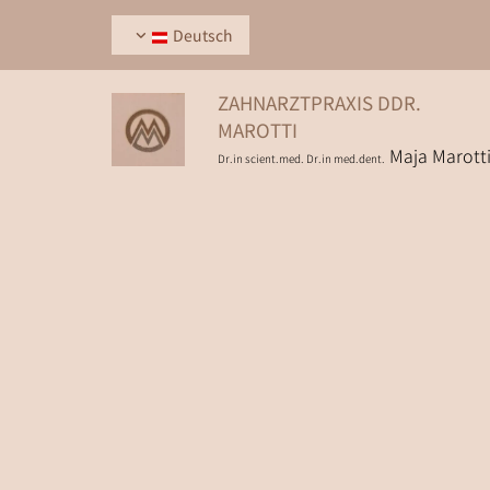
Deutsch
ZAHNARZTPRAXIS DDR.
MAROTTI
Maja Marott
Dr.in scient.med. Dr.in med.dent.